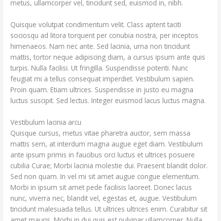
metus, ullamcorper vel, tincidunt sed, euismod in, nibh.
Quisque volutpat condimentum velit. Class aptent taciti
sociosqu ad litora torquent per conubia nostra, per inceptos
himenaeos. Nam nec ante. Sed lacinia, urna non tincidunt
mattis, tortor neque adipiscing diam, a cursus ipsum ante quis
turpis. Nulla facilisi. Ut fringilla. Suspendisse potenti. Nunc
feugiat mi a tellus consequat imperdiet. Vestibulum sapien.
Proin quam. Etiam ultrices. Suspendisse in justo eu magna
luctus suscipit. Sed lectus. Integer euismod lacus luctus magna.
Vestibulum lacinia arcu
Quisque cursus, metus vitae pharetra auctor, sem massa
mattis sem, at interdum magna augue eget diam. Vestibulum
ante ipsum primis in faucibus orci luctus et ultrices posuere
cubilia Curae; Morbi lacinia molestie dui. Praesent blandit dolor.
Sed non quam. In vel mi sit amet augue congue elementum.
Morbi in ipsum sit amet pede facilisis laoreet. Donec lacus
nunc, viverra nec, blandit vel, egestas et, augue. Vestibulum
tincidunt malesuada tellus. Ut ultrices ultrices enim. Curabitur sit
amet mauris. Morbi in dui quis est pulvinar ullamcorper. Nulla